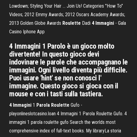
Lowdown; Styling Your Hair ... Join Us! Categories "How To"
Videos; 2012 Emmy Awards; 2012 Oscars Academy Awards;
2013 Golden Globe Awards
Roulette
Dadi
4
Immagini
- Gala
Casino Iphone App
4 Immagini 1 Parolo è un gioco molto
divertente! In questo gioco devi
indovinare le parole che accompagnano le
immagini. Ogni livello diventa più difficile.
Puoi usare 'hint' se non conosci l'
immagine. Questo gioco si gioca con il
mouse e con i tasti sulla tastiera.
4
Immagini
1
Parola
Roulette
Gufo -
playonlineslotcasino.loan 4 Immagini 1 Parola Roulette Gufo. 4
immagini 1 parola roulette gufo Search the worlds most
comprehensive index of full-text books. My libraryLa storia